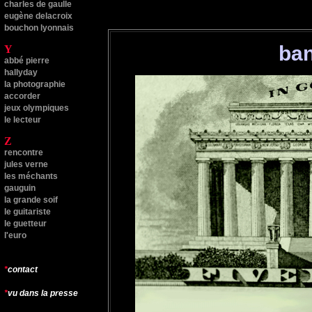
charles de gaulle
eugène delacroix
bouchon lyonnais
b
a
Y
abbé pierre
hallyday
l
a photographie
accorder
jeux olympiques
le lecteur
Z
rencontre
jules verne
les méchants
gauguin
la grande soif
le guitariste
le guetteur
l'euro
*
contact
*
vu dans la presse