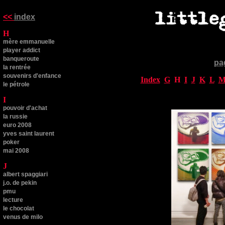
<<
index
H
mère emmanuelle
player addict
banqueroute
pa
la rentrée
souvenirs d'enfance
Index
G
H
I
J
K
L
le pétrole
I
pouvoir d'achat
la russie
euro 2008
yves saint laurent
poker
mai 2008
J
albert spaggiari
j.o. de pekin
pmu
lecture
le chocolat
venus de milo