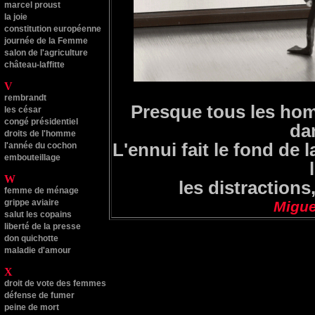
marcel proust
la joie
constitution européenne
journée de la Femme
salon de l'agriculture
château-laffitte
V
rembrandt
Presque tous les ho
les césar
congé présidentiel
dan
droits de l'homme
L'ennui fait le fond de l
l'année du cochon
embouteillage
W
les distractions
femme de ménage
grippe aviaire
Migu
salut les copains
liberté de la presse
don quichotte
maladie d'amour
X
droit de vote des femmes
défense de fumer
peine de mort