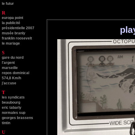
le futur
R
europa point
la publicité
pla
présidentielle 2007
musée branly
franklin roosevelt
le mariage
S
gare du nord
l'argent
marseille
repos dominical
574,8 Km/h
j'accuse
T
les syndicats
beaubourg
eric tabarly
normales sup
georges brassens
tintin
U