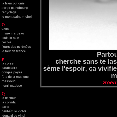
la francophonie
serge gainsbourg
recyclage
le mont saint-michel
O
velib
mime marceau
louis le nain
l'ecole
l'ours des pyrénées
le tour de france
Partou
P
cherche sans te las
la corse
sème l'espoir, ça vivifi
baudelaire
congés payés
m
fête de la musique
massoud
Soeu
henri matisse
Q
le darfour
la corrida
paris
paul-émile victor
léonard de vinci