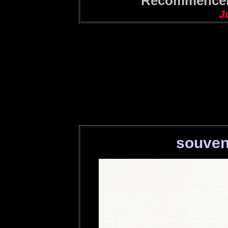
Recommencer, 
J
souven