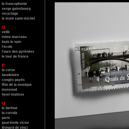
la francophonie
serge gainsbourg
recyclage
le mont saint-michel
O
velib
mime marceau
louis le nain
l'ecole
l'ours des pyrénées
le tour de france
P
la corse
baudelaire
congés payés
fête de la musique
massoud
henri matisse
Q
le darfour
la corrida
paris
paul-émile victor
léonard de vinci