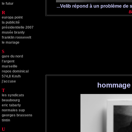
le futur
...Velib répond à un problème de sa
B
R
europa point
la publicité
présidentielle 2007
musée branly
franklin roosevelt
le mariage
S
gare du nord
l'argent
marseille
repos dominical
574,8 Km/h
j'accuse
hommage 
T
les syndicats
beaubourg
eric tabarly
normales sup
georges brassens
tintin
U