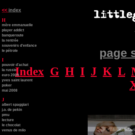
<<
index
H
mère emmanuelle
player addict
banqueroute
la rentrée
souvenirs d'enfance
page 
le pétrole
I
pouvoir d'achat
Index
G
H
I
J
K
L
la russie
euro 2008
yves saint laurent
poker
mai 2008
J
albert spaggiari
j.o. de pekin
pmu
lecture
le chocolat
venus de milo