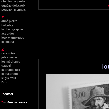
charles de gaulle
eugène delacroix
bouchon lyonnais
Y
abbé pierre
hallyday
l
a photographie
accorder
jeux olympiques
le lecteur
Z
rencontre
jules verne
les méchants
lo
gauguin
la grande soif
le guitariste
le guetteur
l'euro
*
contact
*
vu dans la presse